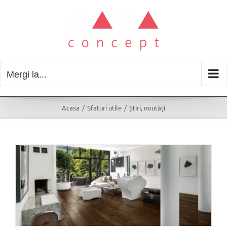
Skip
to
content
Mergi la...
Acasa
/
Sfaturi utile
/
Știri, noutăți