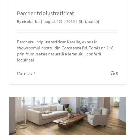
Parchet triplustratificat
By
nicubarbu
|
august 12th, 2019
|
Știri, noutăți
Parchet triplustratificat
Parchetul triplustratificat Karelia, expus în
showroomul nostru din Constanța Bd. Tomis nr. 218,
prin frumusețea naturală a lemnului, conferă
locuinței
Mai mult
0