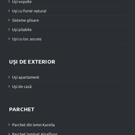
Uși vopsite
Uși cu furnir natural
Sisteme glisare
Uși pliabile
Uși cu toc ascuns
UȘI DE EXTERIOR
Uși apartament
Uși de casă
PARCHET
Parchet din lemn Karelia
Parchet laminat Alsafloor