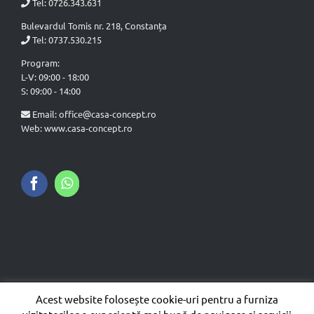
Tel:
0726.343.631
Bulevardul Tomis nr. 218, Constanța
Tel:
0737.530.215
Program:
L-V: 09:00 - 18:00
S: 09:00 - 14:00
Email:
office@casa-concept.ro
Web: www.casa-concept.ro
Acest website folosește cookie-uri pentru a furniza
© Copyright
2026 CASA CONCEPT DESIGN - Toate drepturile