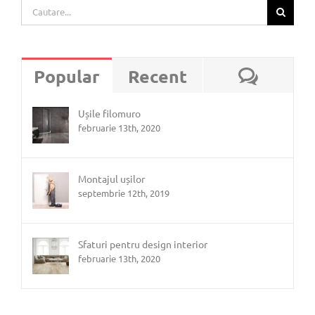
Cautare...
Coment
Popular
Recent
Ușile filomuro
februarie 13th, 2020
Montajul ușilor
septembrie 12th, 2019
Sfaturi pentru design interior
februarie 13th, 2020