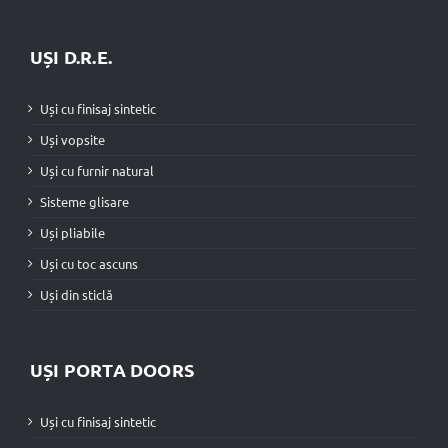
UȘI D.R.E.
Uși cu finisaj sintetic
Uși vopsite
Uși cu furnir natural
Sisteme glisare
Uși pliabile
Uși cu toc ascuns
Uși din sticlă
UȘI PORTA DOORS
Uși cu finisaj sintetic