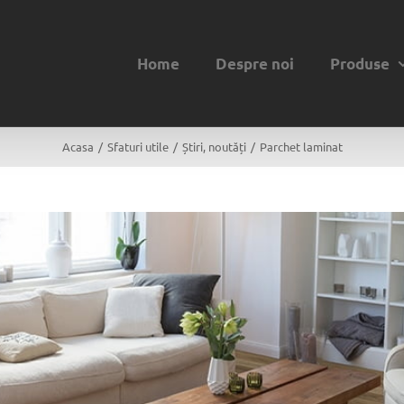
Home
Despre noi
Produse
Acasa
/
Sfaturi utile
/
Știri, noutăți
/
Parchet laminat