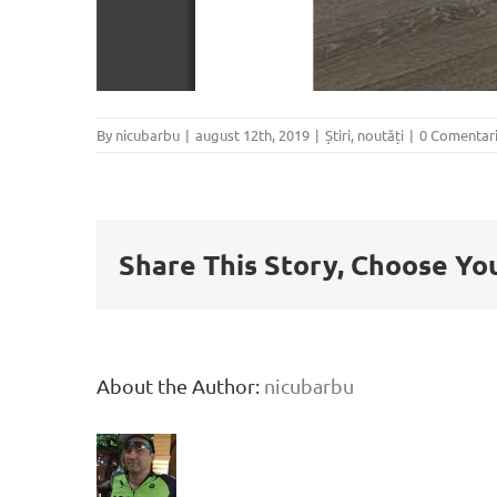
By
nicubarbu
|
august 12th, 2019
|
Știri, noutăți
|
0 Comentari
Share This Story, Choose Yo
About the Author:
nicubarbu