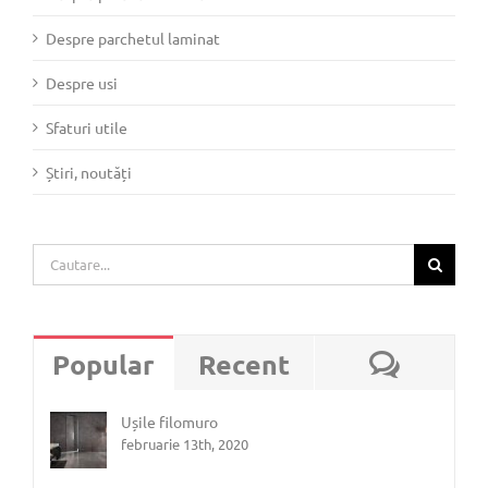
Despre parchetul laminat
Despre usi
Sfaturi utile
Știri, noutăți
Cautare...
Coment
Popular
Recent
Ușile filomuro
februarie 13th, 2020