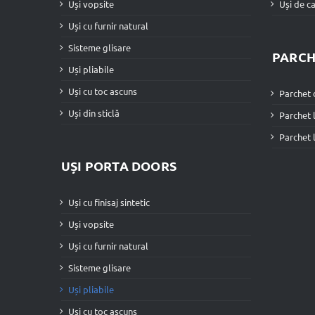
Uși vopsite
Uși de c
Uși cu furnir natural
Sisteme glisare
PARCH
Uși pliabile
Uși cu toc ascuns
Parchet 
Uși din sticlă
Parchet 
Parchet 
UȘI PORTA DOORS
Uși cu finisaj sintetic
Uși vopsite
Uși cu furnir natural
Sisteme glisare
Uși pliabile
Uși cu toc ascuns