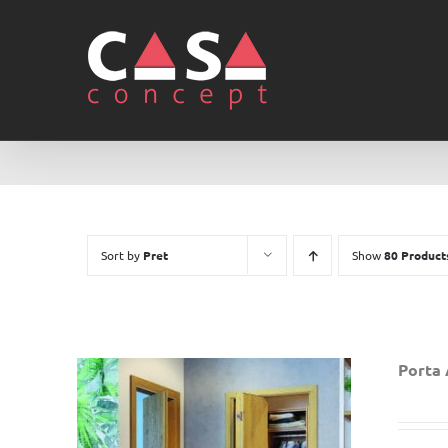
Skip
to
content
Sort by
Pret
Show
80 Product
Porta