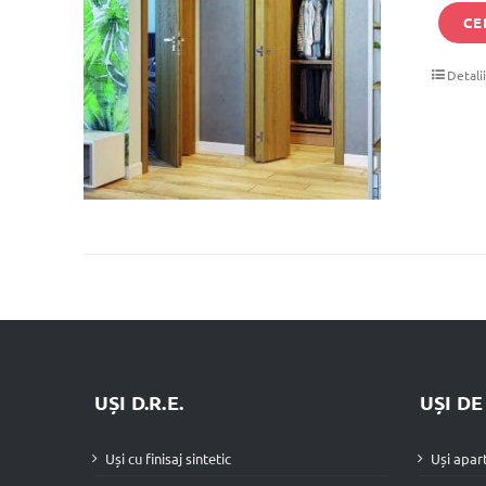
CE
Detali
UȘI D.R.E.
UȘI D
Uși cu finisaj sintetic
Uși apa