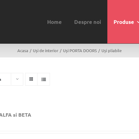
Home
Despre noi
Produse
Acasa
/
Uși de interior
/
Uși PORTA DOORS
/
Uși pliabile
s
 ALFA si BETA