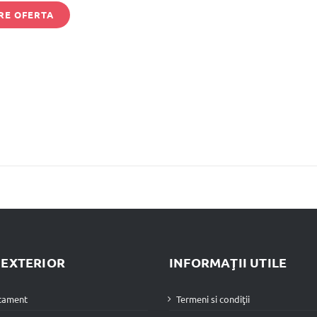
RE OFERTA
i
E EXTERIOR
INFORMAŢII UTILE
rtament
Termeni si condiţii