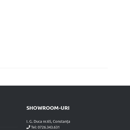
SHOWROOM-URI
I. G. Duca nr.65, Constanța
Tel:
0726.343.631