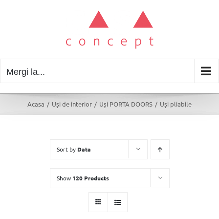
Skip
to
content
Mergi la...
Acasa
/
Uși de interior
/
Uși PORTA DOORS
/
Uși pliabile
Sort by
Data
Show
120 Products