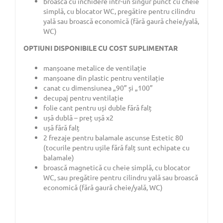
broască cu închidere într-un singur punct cu cheie
simplă, cu blocator WC, pregătire pentru cilindru
yală sau broască economică (fără gaură cheie/yală,
WC)
OPTIUNI DISPONIBILE CU COST SUPLIMENTAR
manșoane metalice de ventilație
manșoane din plastic pentru ventilație
canat cu dimensiunea „90” și „100”
decupaj pentru ventilație
folie cant pentru uși duble fără falț
ușă dublă – preț ușă x2
ușă fără falț
2 frezaje pentru balamale ascunse Estetic 80
(tocurile pentru ușile fără falț sunt echipate cu
balamale)
broască magnetică cu cheie simplă, cu blocator
WC, sau pregătire pentru cilindru yală sau broască
economică (fără gaură cheie/yală, WC)