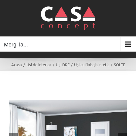
Skip
to
content
Mergi la...
Acasa
/
Uși de interior
/
Uși DRE
/
Uși cu finisaj sintetic
/
SOLTE