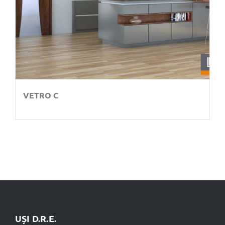
VETRO C
UȘI D.R.E.