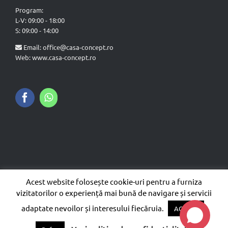
Program:
L-V: 09:00 - 18:00
S: 09:00 - 14:00
Email:
office@casa-concept.ro
Web: www.casa-concept.ro
Acest website folosește cookie-uri pentru a furniza
© Copyright
2026 CASA CONCEPT DESIGN - Toate drepturile
vizitatorilor o experiență mai bună de navigare și servicii
rezervate | Site realizat și promovat cu
și
de
SiteXdesign
adaptate nevoilor și interesului fiecăruia.
ACCEPT