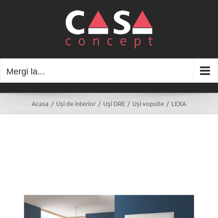
Skip
to
content
Mergi la...
Acasa
/
Uși de interior
/
Uși DRE
/
Uși vopsite
/
LEXA