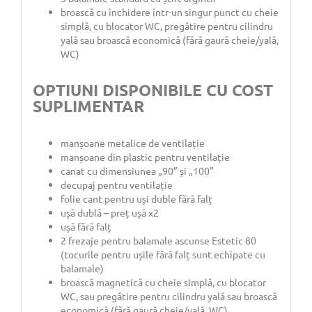
broască cu închidere într-un singur punct cu cheie
simplă, cu blocator WC, pregătire pentru cilindru
yală sau broască economică (fără gaură cheie/yală,
WC)
OPTIUNI DISPONIBILE CU COST
SUPLIMENTAR
manșoane metalice de ventilație
manșoane din plastic pentru ventilație
canat cu dimensiunea „90” și „100”
decupaj pentru ventilație
folie cant pentru uși duble fără falț
ușă dublă – preț ușă x2
ușă fără falț
2 frezaje pentru balamale ascunse Estetic 80
(tocurile pentru ușile fără falț sunt echipate cu
balamale)
broască magnetică cu cheie simplă, cu blocator
WC, sau pregătire pentru cilindru yală sau broască
economică (fără gaură cheie/yală, WC)