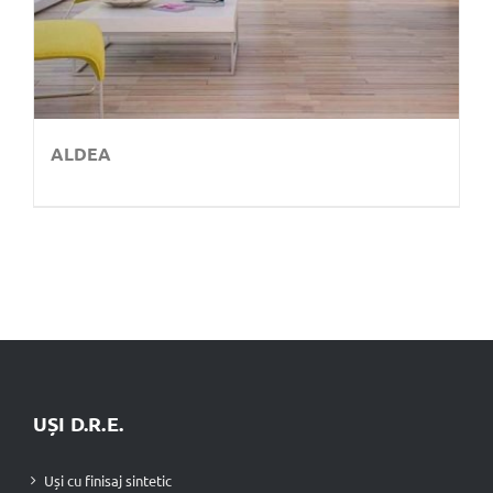
ALDEA
UȘI D.R.E.
Uși cu finisaj sintetic