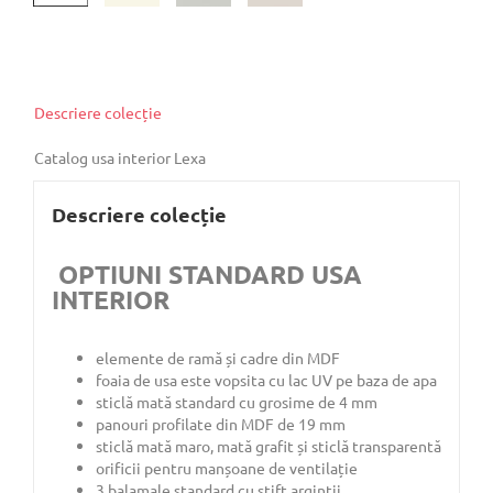
Descriere colecție
Catalog usa interior Lexa
Descriere colecție
OPTIUNI STANDARD USA
INTERIOR
elemente de ramă și cadre din MDF
foaia de usa este vopsita cu lac UV pe baza de apa
sticlă mată standard cu grosime de 4 mm
panouri profilate din MDF de 19 mm
sticlă mată maro, mată grafit și sticlă transparentă
orificii pentru manșoane de ventilație
3 balamale standard cu știft argintii