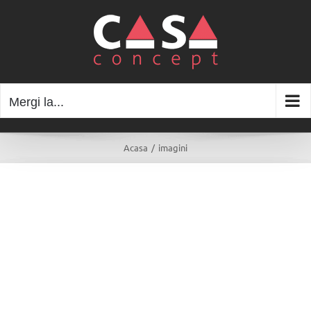
Skip
to
content
Mergi la...
Acasa
/
imagini