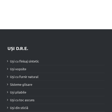
UȘI D.R.E.
Uși cu finisaj sintetic
Uși vopsite
Uși cu furnir natural
Sisteme glisare
Uși pliabile
Uși cu toc ascuns
Uși din sticlă