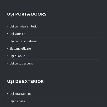
UȘI PORTA DOORS
Uși cu finisaj sintetic
Uși vopsite
Uși cu furnir natural
Sisteme glisare
Uși pliabile
Uși cu toc ascuns
UȘI DE EXTERIOR
Uși apartament
Uși de casă