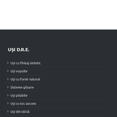
UȘI D.R.E.
Uși cu finisaj sintetic
Uși vopsite
Uși cu furnir natural
Sisteme glisare
Uși pliabile
Uși cu toc ascuns
Uși din sticlă