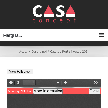
Skip
to
content
Mergi la...
Acasa
/
Despre noi
/
Catalog Porta Noutati 2021
View Fullscreen