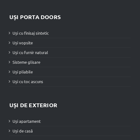
UȘI PORTA DOORS
Uși cu finisaj sintetic
Uși vopsite
Uși cu furnir natural
Sisteme glisare
Uși pliabile
Uși cu toc ascuns
UȘI DE EXTERIOR
Uși apartament
Uși de casă